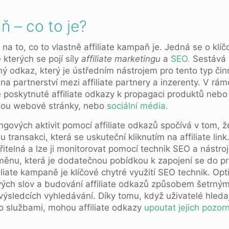
ň – co to je?
na to, co to vlastně affiliate kampaň je. Jedná se o klí
 kterých se pojí síly
affiliate marketingu
a
SEO.
Sestává 
ný odkaz, který je ústředním nástrojem pro tento typ činn
na partnerství mezi affiliate partnery a inzerenty. V rá
lně poskytnuté affiliate odkazy k propagaci produktů nebo
jsou webové stránky, nebo
sociální média.
ingových aktivit pomocí affiliate odkazů spočívá v tom, že
u transakci, která se uskuteční kliknutím na affiliate link
telná a lze ji monitorovat pomocí technik SEO a nástroj
měnu, která je dodatečnou pobídkou k zapojení se do 
filiate kampaně je klíčové chytré využití SEO technik. Op
vých slov a budování affiliate odkazů způsobem šetrným
výsledcích vyhledávání. Díky tomu, když uživatelé hledaj
 službami, mohou affiliate odkazy
upoutat jejich pozor