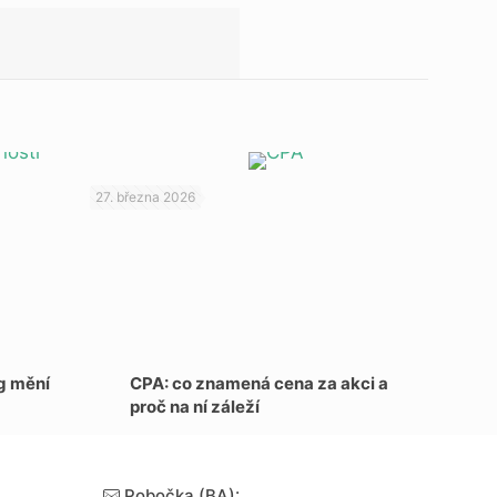
27. března 2026
ng mění
CPA: co znamená cena za akci a
proč na ní záleží
Pobočka (BA):