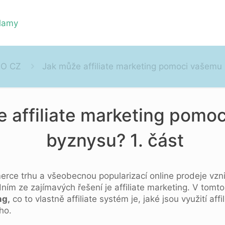
EO CZ
Jak může affiliate marketing pomoci vašemu 
 affiliate marketing pomo
byznysu? 1. část
rce trhu a všeobecnou popularizací online prodeje vzni
dním ze zajímavých řešení je affiliate marketing. V tomto
ng,
co to vlastně affiliate systém je, jaké jsou využití aff
ho.