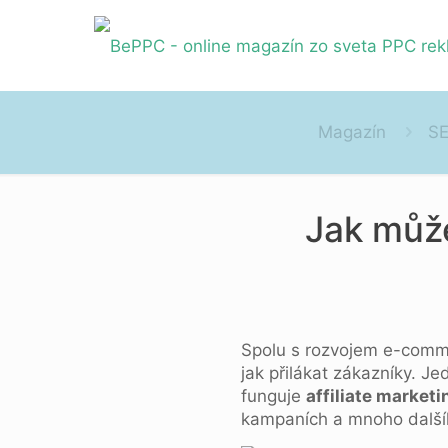
Magazín
S
Jak může
Spolu s rozvojem e-comme
jak přilákat zákazníky. Je
funguje
affiliate marketi
kampaních a mnoho další