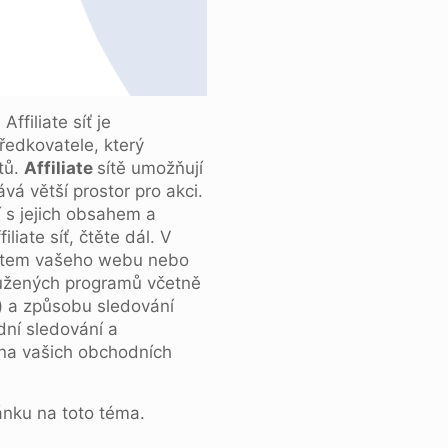
ffiliate síť je
tředkovatele, který
tů.
Affiliate
sítě umožňují
vá větší prostor pro akci.
jí s jejich obsahem a
liate síť, čtěte dál. V
ématem vašeho webu nebo
družených programů včetně
a) a způsobu sledování
dní sledování a
 na vašich obchodních
ánku na toto téma.