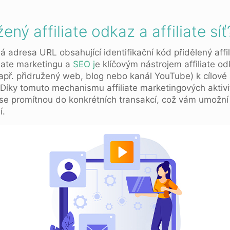
ený affiliate odkaz a affiliate síť
ná adresa URL obsahující identifikační kód přidělený affi
liate marketingu a
SEO j
e klíčovým nástrojem affiliate o
apř. přidružený web, blog nebo kanál YouTube) k cílové
 Díky tomuto mechanismu affiliate marketingových aktivi
az se promítnou do konkrétních transakcí, což vám umožn
í.