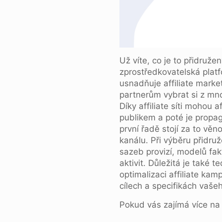
Už víte, co je to přidružen
zprostředkovatelská platfo
usnadňuje affiliate mark
partnerům vybrat si z mno
Díky affiliate síti mohou a
publikem a poté je propagov
první řadě stojí za to v
kanálu. Při výběru přidr
sazeb provizí, modelů fak
aktivit. Důležitá je také 
optimalizaci affiliate ka
cílech a specifikách vaše
Pokud vás zajímá více na 