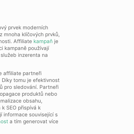
čový prvek moderních
z mnoha klíčových prvků,
osti. Affiliate
kampaň
je
mci kampaně používají
 služeb inzerenta na
 affiliate partneři
. Díky tomu je efektivnost
ů pro sledování. Partneři
propagace produktů nebo
timalizace obsahu,
 k SEO přispívá k
í informace související s
nost
a tím generovat více