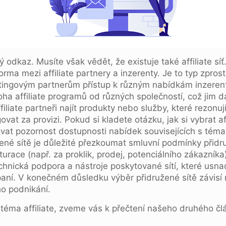
ý odkaz. Musíte však vědět, že existuje také affiliate síť. A
rma mezi affiliate partnery a inzerenty. Je to typ zpros
etingovým partnerům přístup k různým nabídkám inzeren
ha affiliate programů od různých společností, což jim dá
ffiliate partneři najít produkty nebo služby, které rezonu
at za provizi. Pokud si kladete otázku, jak si vybrat affi
ěnovat pozornost dostupnosti nabídek souvisejících s t
užené sítě je důležité přezkoumat smluvní podmínky při
turace (např. za proklik, prodej, potenciálního zákazník
technická podpora a nástroje poskytované sítí, které usna
mpaní. V konečném důsledku výběr přidružené sítě závisí
ho podnikání.
téma affiliate, zveme vás k přečtení našeho druhého čl