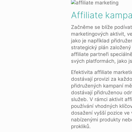
Affiliate kampa
Začněme se blíže podívat 
marketingových aktivit, ve
jako je například přidruže
strategický plán založený 
affiliate partneři speciá
svých platformách, jako 
Efektivita affiliate market
dostávají provizi za každo
přidružených kampaní měři
dostávají přidruženou od
služeb. V rámci aktivit af
používání vhodných klíčo
dosažení vyšší pozice ve 
nabízenými produkty nebo
prokliků.