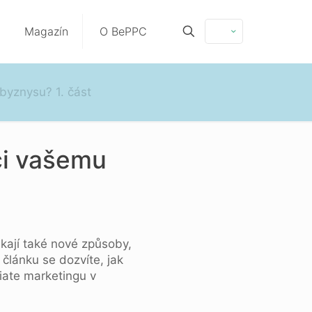
Magazín
O BePPC
byznysu? 1. část
ci vašemu
kají také nové způsoby,
 článku se dozvíte, jak
iliate marketingu v