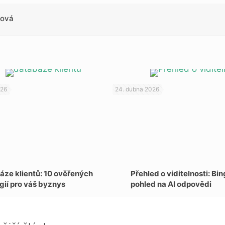
lová
026
24. dubna 2026
áze klientů: 10 ověřených
Přehled o viditelnosti: Bi
gií pro váš byznys
pohled na AI odpovědi