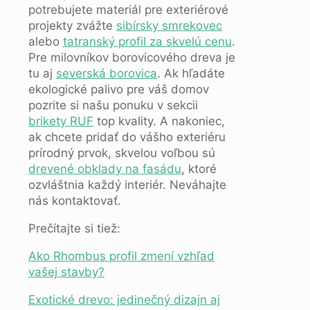
potrebujete materiál pre exteriérové
projekty zvážte
sibírsky smrekovec
alebo
tatranský profil za skvelú cenu
.
Pre milovníkov borovicového dreva je
tu aj
severská borovica
. Ak hľadáte
ekologické palivo pre váš domov
pozrite si našu ponuku v sekcii
brikety RUF
top kvality. A nakoniec,
ak chcete pridať do vášho exteriéru
prírodný prvok, skvelou voľbou sú
drevené obklady na fasádu
, ktoré
ozvláštnia každý interiér. Neváhajte
nás kontaktovať.
Prečítajte si tiež:
Ako Rhombus profil zmení vzhľad
vašej stavby?
Exotické drevo: jedinečný dizajn aj