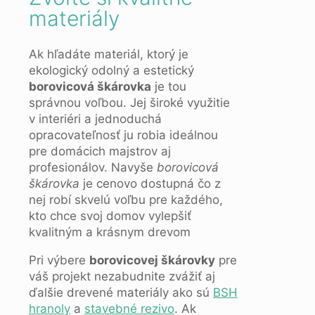
materiály
Ak hľadáte materiál, ktorý je
ekologický odolný a estetický
borovicová škárovka
je tou
správnou voľbou. Jej široké využitie
v interiéri a jednoduchá
opracovateľnosť ju robia ideálnou
pre domácich majstrov aj
profesionálov. Navyše
borovicová
škárovka
je cenovo dostupná čo z
nej robí skvelú voľbu pre každého,
kto chce svoj domov vylepšiť
kvalitným a krásnym drevom
Pri výbere
borovicovej škárovky
pre
váš projekt nezabudnite zvážiť aj
ďalšie drevené materiály ako sú
BSH
hranoly
a
stavebné rezivo
. Ak