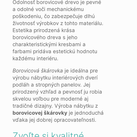
Odolnosť borovicové drevo je pevné
a odolné voči mechanickému
poškodeniu, čo zabezpečuje dlhú
životnosť výrobkov z tohto materiálu.
Estetika prirodzená krása
borovicového dreva s jeho
charakteristickými kresbami a
farbami pridáva estetickú hodnotu
každému interiéru.
Borovicová škárovka
je ideálna pre
výrobu nábytku interiérových dverí
podláh a stropných panelov. Jej
prirodzený vzhľad a pevnosť ju robia
skvelou voľbou pre moderné aj
tradičné dizajny. Výroba nábytku z
borovicovej škárovky
je jednoduchá
vďaka jej dobrej opracovateľnosti.
Zvoľte si kvalitné