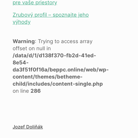
pre vaše priestory
Zrubový profil – spoznajte jeho
výhody
Warning
: Trying to access array
offset on null in
/data/d/1/d138f370-fb2d-41ed-
8e54-
da3f51f0f16a/beppc.online/web/wp-
content/themes/betheme-
child/includes/content-single.php
on line
286
Jozef Doliňák