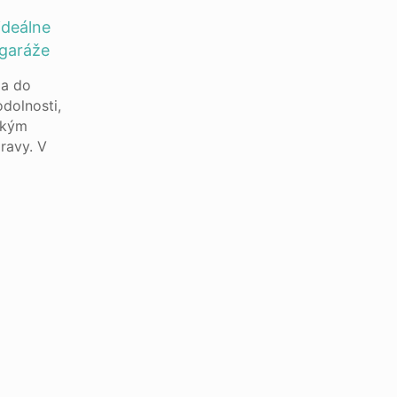
ideálne
 garáže
ia do
odolnosti,
okým
ravy. V