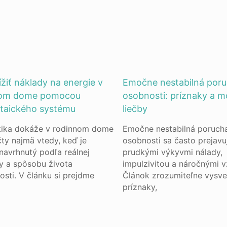
žiť náklady na energie v
Emočne nestabilná por
nom dome pomocou
osobnosti: príznaky a m
ltaického systému
liečby
tika dokáže v rodinnom dome
Emočne nestabilná poruch
čty najmä vtedy, keď je
osobnosti sa často prejavu
navrhnutý podľa reálnej
prudkými výkyvmi nálady,
y a spôsobu života
impulzivitou a náročnými v
sti. V článku si prejdme
Článok zrozumiteľne vysve
príznaky,