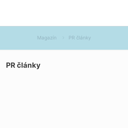
Magazín
PR články
PR články