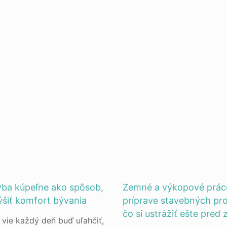
vba kúpeľne ako spôsob,
Zemné a výkopové práce
ýšiť komfort bývania
príprave stavebných pro
čo si ustrážiť ešte pred
 vie každý deň buď uľahčiť,