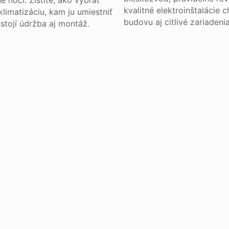
 noci. Zistite, ako vybrať
kvalitné elektroinštalácie c
limatizáciu, kam ju umiestniť
budovu aj citlivé zariadenia
stojí údržba aj montáž.