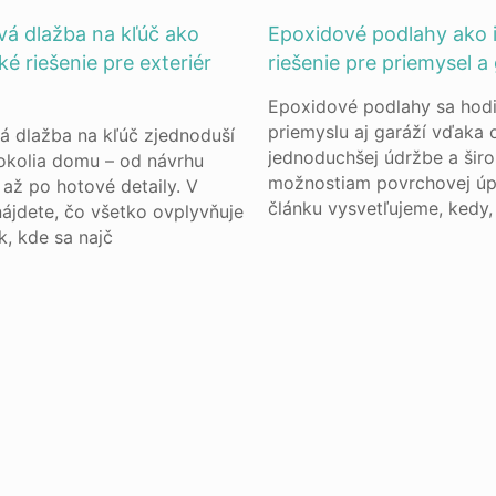
á dlažba na kľúč ako
Epoxidové podlahy ako 
ké riešenie pre exteriér
riešenie pre priemysel a
Epoxidové podlahy sa hod
priemyslu aj garáží vďaka 
 dlažba na kľúč zjednoduší
jednoduchšej údržbe a šir
okolia domu – od návrhu
možnostiam povrchovej úp
 až po hotové detaily. V
článku vysvetľujeme, kedy,
nájdete, čo všetko ovplyvňuje
k, kde sa najč