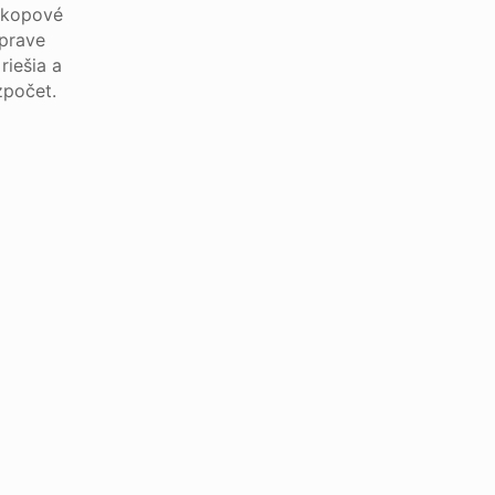
ýkopové
úprave
riešia a
zpočet.