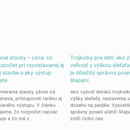
nie stavby – cena: čo
Trojkolky pre deti: ako z
ozpočet pri rozostavanej aj
veľkosť s výškou dieťaťa
j stavbe a aký výstup
je dôležitý správny pose
ete
šliapaní
merania stavby závisí od
Ako vybrať detskú trojkolk
rania, prístupnosti terénu aj
výšky dieťaťa, nastavenia 
aného výstupu. V článku
dosahu na pedále. Vysvetl
ujeme, čo rozpočet najviac
správny posed uľahčí šliap
uje a čo má z
zníži riziko nes