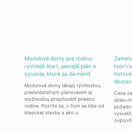
Modulové domy pre rodinu:
Zamera
rýchlejší štart, jasnejší plán a
tvorí r
bývanie, ktoré sa dá meniť
hotove
dostan
Modulové domy lákajú rýchlosťou,
predvídateľným plánovaním aj
Cena za
možnosťou prispôsobiť priestor
účelu me
rodine. Pozrite sa, v čom sa líšia od
požadov
klasickej stavby a ako u
vysvetľ
ovplyvň