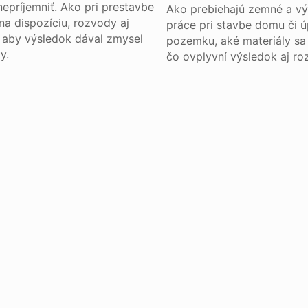
nepríjemniť. Ako pri prestavbe
Ako prebiehajú zemné a v
na dispozíciu, rozvody aj
práce pri stavbe domu či 
, aby výsledok dával zmysel
pozemku, aké materiály sa 
y.
čo ovplyvní výsledok aj ro