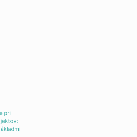
 pri
jektov:
 základmi