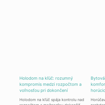
Holodom na kľúč: rozumný
Bytová 
kompromis medzi rozpočtom a
komfor
voľnosťou pri dokončení
horúcic
Holodom na kľúč spája kontrolu nad
Horúčav