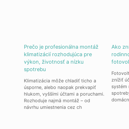
Prečo je profesionálna montáž
Ako zní
klimatizácií rozhodujúca pre
rodin
výkon, životnosť a nízku
fotovo
spotrebu
Fotovol
znížiť ú
Klimatizácia môže chladiť ticho a
systém 
úsporne, alebo naopak prekvapiť
spotreb
hlukom, vyššími účtami a poruchami.
domácno
Rozhoduje najmä montáž – od
návrhu umiestnenia cez ch