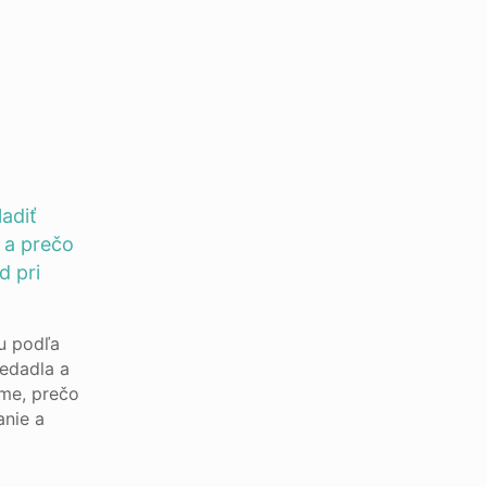
ladiť
 a prečo
d pri
u podľa
sedadla a
íme, prečo
anie a