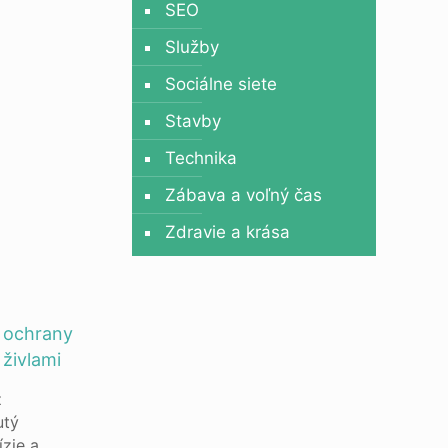
SEO
Služby
Sociálne siete
Stavby
Technika
Zábava a voľný čas
Zdravie a krása
 ochrany
živlami
z
utý
ízie a