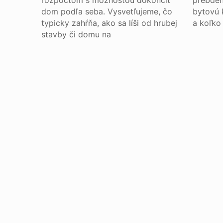
rozpočtom s možnosťou dokončiť
prebdené
dom podľa seba. Vysvetľujeme, čo
bytovú k
typicky zahŕňa, ako sa líši od hrubej
a koľko 
stavby či domu na