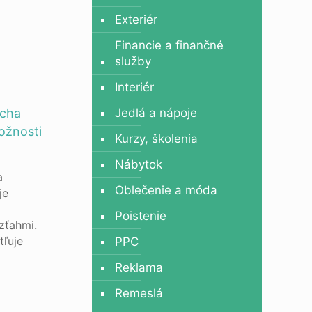
Exteriér
Financie a finančné
služby
Interiér
ucha
Jedlá a nápoje
ožnosti
Kurzy, školenia
Nábytok
a
Oblečenie a móda
je
Poistenie
zťahmi.
tľuje
PPC
Reklama
Remeslá