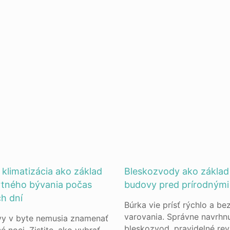
klimatizácia ako základ
Bleskozvody ako základ
tného bývania počas
budovy pred prírodnými 
h dní
Búrka vie prísť rýchlo a be
varovania. Správne navrhn
y v byte nemusia znamenať
bleskozvod, pravidelné rev