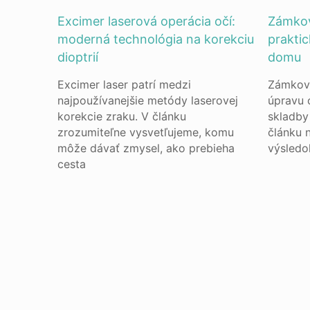
Excimer laserová operácia očí:
Zámkov
moderná technológia na korekciu
praktic
dioptrií
domu
Excimer laser patrí medzi
Zámková
najpoužívanejšie metódy laserovej
úpravu 
korekcie zraku. V článku
skladby
zrozumiteľne vysvetľujeme, komu
článku 
môže dávať zmysel, ako prebieha
výsledo
cesta