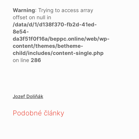
Warning
: Trying to access array
offset on null in
/data/d/1/d138f370-fb2d-41ed-
8e54-
da3f51f0f16a/beppc.online/web/wp-
content/themes/betheme-
child/includes/content-single.php
on line
286
Jozef Doliňák
Podobné články