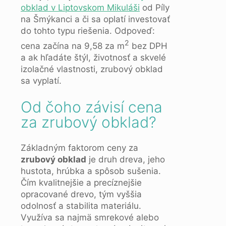
obklad v Liptovskom Mikuláši
od Píly
na Šmýkanci a či sa oplatí investovať
do tohto typu riešenia. Odpoveď:
2
cena začína na 9,58 za m
bez DPH
a ak hľadáte štýl, životnosť a skvelé
izolačné vlastnosti, zrubový obklad
sa vyplatí.
Od čoho závisí cena
za zrubový obklad?
Základným faktorom ceny za
zrubový obklad
je druh dreva, jeho
hustota, hrúbka a spôsob sušenia.
Čím kvalitnejšie a precíznejšie
opracované drevo, tým vyššia
odolnosť a stabilita materiálu.
Využíva sa najmä smrekové alebo