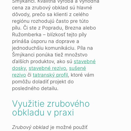
Šmýkanci. Kvalitná výroba a výhodná
cena za zrubový obklad sú hlavné
dôvody, prečo sa klienti z celého
regiónu rozhodujú často pre túto
pílu. Či ste z Popradu, Brezna alebo
Ružomberka – blízkosť tejto píly
prináša úsporu na doprave a
jednoduchšiu komunikáciu. Píla na
Šmýkanci ponúka tiež množstvo
ďalších produktov, ako sú
stavebné
dosky
,
stavebné rezivo
,
sušené
rezivo
či
tatranský profil
, ktoré vám
pomôžu doladiť projekt do
posledného detailu.
Využitie zrubového
obkladu v praxi
Zrubový obklad
je možné použiť