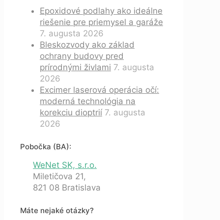
Epoxidové podlahy ako ideálne
riešenie pre priemysel a garáže
7. augusta 2026
Bleskozvody ako základ
ochrany budovy pred
prírodnými živlami
7. augusta
2026
Excimer laserová operácia očí:
moderná technológia na
korekciu dioptrií
7. augusta
2026
Pobočka (BA):
WeNet SK, s.r.o.
Miletičova 21,
821 08 Bratislava
Máte nejaké otázky?