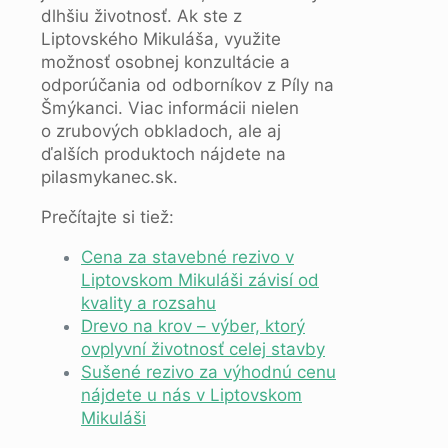
dlhšiu životnosť. Ak ste z
Liptovského Mikuláša, využite
možnosť osobnej konzultácie a
odporúčania od odborníkov z Píly na
Šmýkanci. Viac informácii nielen
o zrubových obkladoch, ale aj
ďalších produktoch nájdete na
pilasmykanec.sk.
Prečítajte si tiež:
Cena za stavebné rezivo v
Liptovskom Mikuláši závisí od
kvality a rozsahu
Drevo na krov – výber, ktorý
ovplyvní životnosť celej stavby
Sušené rezivo za výhodnú cenu
nájdete u nás v Liptovskom
Mikuláši