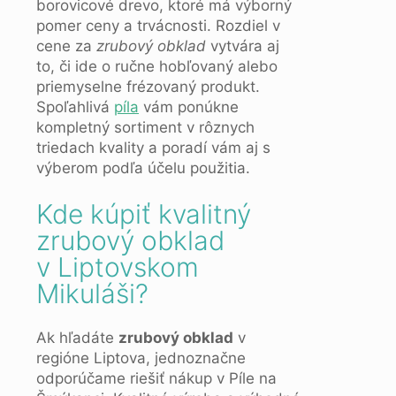
borovicové drevo, ktoré má výborný
pomer ceny a trvácnosti. Rozdiel v
cene za
zrubový obklad
vytvára aj
to, či ide o ručne hobľovaný alebo
priemyselne frézovaný produkt.
Spoľahlivá
p
í
la
vám ponúkne
kompletný sortiment v rôznych
triedach kvality a poradí vám aj s
výberom podľa účelu použitia.
Kde kúpiť kvalitný
zrubový obklad
v Liptovskom
Mikuláši?
Ak hľadáte
zrubový obklad
v
regióne Liptova, jednoznačne
odporúčame riešiť nákup v Píle na