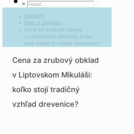
✕
Magazín
Dom a záhrada
Cena za zrubový obklad
v Liptovskom Mikuláši: koľko
stojí tradičný vzhľad drevenice?
Cena za zrubový obklad
v Liptovskom Mikuláši:
koľko stojí tradičný
vzhľad drevenice?