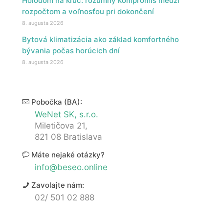
Holodom na kľúč: rozumný kompromis medzi
rozpočtom a voľnosťou pri dokončení
8. augusta 2026
Bytová klimatizácia ako základ komfortného
bývania počas horúcich dní
8. augusta 2026
Pobočka (BA):
WeNet SK, s.r.o.
Miletičova 21,
821 08 Bratislava
Máte nejaké otázky?
info@beseo.online
Zavolajte nám:
02/ 501 02 888