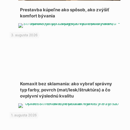
Prestavba kúpeľne ako spôsob, ako zvýšiť
komfort bývania
3. augusta 2026
Komaxit bez sklamania: ako vybrať správny
typ farby, povrch (mat/lesk/štruktúra) a čo
ovplyvní výslednú kvalitu
1. augusta 2026