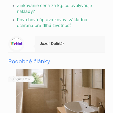
Zinkovanie cena za kg: čo ovplyvňuje
náklady?
Povrchová úprava kovov: základná
ochrana pre dlhú životnosť
Warning
: Trying to access array offset on null in
/data/d/1/d138f370-fb2d-41ed-8e54-da3f51f0f16a/beppc.online/web/wp-content/themes/betheme-child/includes/content-single.php
on line
286
Jozef Doliňák
Podobné články
5. augusta 2026