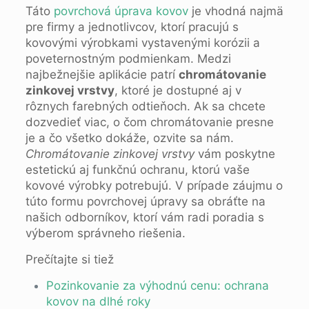
Táto
povrchová úprava kovov
je vhodná najmä
pre firmy a jednotlivcov, ktorí pracujú s
kovovými výrobkami vystavenými korózii a
poveternostným podmienkam. Medzi
najbežnejšie aplikácie patrí
chromátovanie
zinkovej vrstvy
, ktoré je dostupné aj v
rôznych farebných odtieňoch. Ak sa chcete
dozvedieť viac, o čom chromátovanie presne
je a čo všetko dokáže, ozvite sa nám.
Chromátovanie zinkovej vrstvy
vám poskytne
estetickú aj funkčnú ochranu, ktorú vaše
kovové výrobky potrebujú. V prípade záujmu o
túto formu povrchovej úpravy sa obráťte na
našich odborníkov, ktorí vám radi poradia s
výberom správneho riešenia.
Prečítajte si tiež
Pozinkovanie za výhodnú cenu: ochrana
kovov na dlhé roky