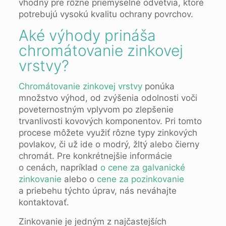
vhodný pre rôzne priemyselné odvetvia, ktoré
potrebujú vysokú kvalitu ochrany povrchov.
Aké výhody prináša
chromátovanie zinkovej
vrstvy?
Chromátovanie zinkovej vrstvy
ponúka
množstvo výhod, od zvýšenia odolnosti voči
poveternostným vplyvom po zlepšenie
trvanlivosti kovových komponentov. Pri tomto
procese môžete využiť rôzne typy zinkových
povlakov, či už ide o modrý, žltý alebo čierny
chromát. Pre konkrétnejšie informácie
o cenách, napríklad
o cene za galvanické
zinkovanie
alebo o
cene za pozinkovanie
a priebehu týchto úprav, nás neváhajte
kontaktovať.
Zinkovanie je jedným z najčastejších