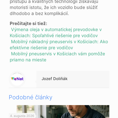
prístupu a kvalitných technológií získavajú
motoristi istotu, že ich vozidlo bude slúžiť
dlhodobo a bez komplikácií.
Prečítajte si tiež:
Výmena oleja v automatickej prevodovke v
Košiciach: Spoľahlivé riešenie pre vodičov
Mobilný nákladný pneuservis v Košiciach: Ako
efektívne riešenie pre vodičov
Mobilný pneuservis v Košiciach vám pomôže
priamo na mieste
Warning
: Trying to access array offset on null in
/data/d/1/d138f370-fb2d-41ed-8e54-da3f51f0f16a/beppc.online/web/wp-content/themes/betheme-child/includes/content-single.php
on line
286
Jozef Doliňák
Podobné články
4. augusta 2026