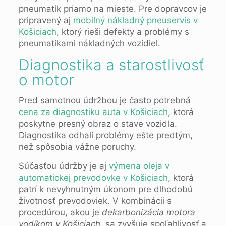
pneumatík priamo na mieste. Pre dopravcov je
pripravený aj
mobilný nákladný pneuservis v
Košiciach
, ktorý rieši defekty a problémy s
pneumatikami nákladných vozidiel.
Diagnostika a starostlivosť
o motor
Pred samotnou údržbou je často potrebná
cena za diagnostiku auta v Košiciach
, ktorá
poskytne presný obraz o stave vozidla.
Diagnostika odhalí problémy ešte predtým,
než spôsobia vážne poruchy.
Súčasťou údržby je aj
výmena oleja v
automatickej prevodovke v Košiciach
, ktorá
patrí k nevyhnutným úkonom pre dlhodobú
životnosť prevodoviek. V kombinácii s
procedúrou, akou je
dekarbonizácia motora
vodíkom v Košiciach
, sa zvyšuje spoľahlivosť a