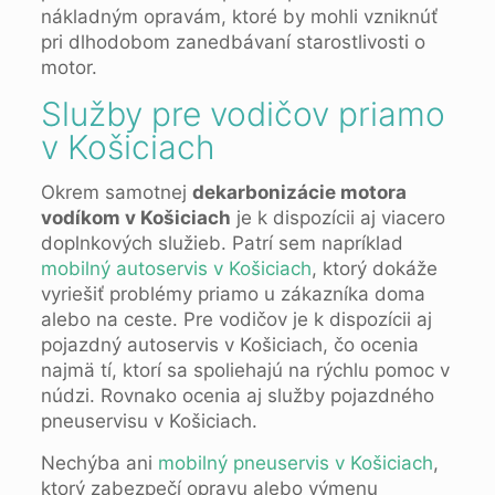
nákladným opravám, ktoré by mohli vzniknúť
pri dlhodobom zanedbávaní starostlivosti o
motor.
Služby pre vodičov priamo
v Košiciach
Okrem samotnej
dekarbonizácie motora
vodíkom v Košiciach
je k dispozícii aj viacero
doplnkových služieb. Patrí sem napríklad
mobilný autoservis v Košiciach
, ktorý dokáže
vyriešiť problémy priamo u zákazníka doma
alebo na ceste. Pre vodičov je k dispozícii aj
pojazdný autoservis v Košiciach, čo ocenia
najmä tí, ktorí sa spoliehajú na rýchlu pomoc v
núdzi. Rovnako ocenia aj služby pojazdného
pneuservisu v Košiciach.
Nechýba ani
mobilný pneuservis v Košiciach
,
ktorý zabezpečí opravu alebo výmenu