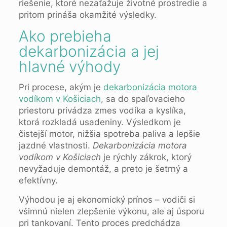
riešenie, ktoré nezaťažuje životné prostredie a
pritom prináša okamžité výsledky.
Ako prebieha
dekarbonizácia a jej
hlavné výhody
Pri procese, akým je
dekarbonizácia motora
vodíkom v Košiciach
, sa do spaľovacieho
priestoru privádza zmes vodíka a kyslíka,
ktorá rozkladá usadeniny. Výsledkom je
čistejší motor, nižšia spotreba paliva a lepšie
jazdné vlastnosti.
Dekarbonizácia motora
vodíkom v Košiciach
je rýchly zákrok, ktorý
nevyžaduje demontáž, a preto je šetrný a
efektívny.
Výhodou je aj ekonomický prínos – vodiči si
všimnú nielen zlepšenie výkonu, ale aj úsporu
pri tankovaní. Tento proces predchádza