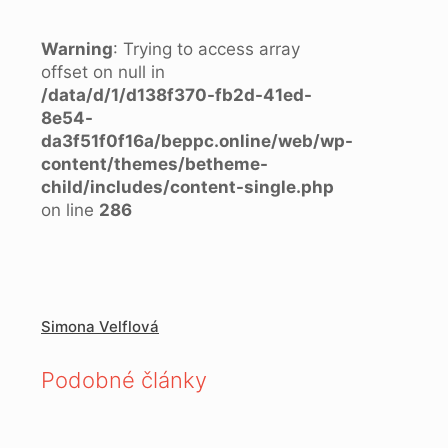
Warning
: Trying to access array
offset on null in
/data/d/1/d138f370-fb2d-41ed-
8e54-
da3f51f0f16a/beppc.online/web/wp-
content/themes/betheme-
child/includes/content-single.php
on line
286
Simona Velflová
Podobné články