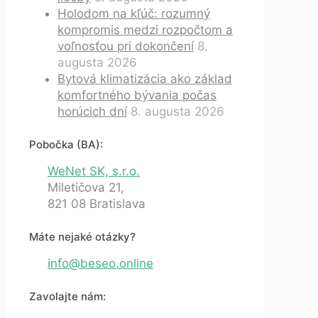
Holodom na kľúč: rozumný
kompromis medzi rozpočtom a
voľnosťou pri dokončení
8.
augusta 2026
Bytová klimatizácia ako základ
komfortného bývania počas
horúcich dní
8. augusta 2026
Pobočka (BA):
WeNet SK, s.r.o.
Miletičova 21,
821 08 Bratislava
Máte nejaké otázky?
info@beseo.online
Zavolajte nám: