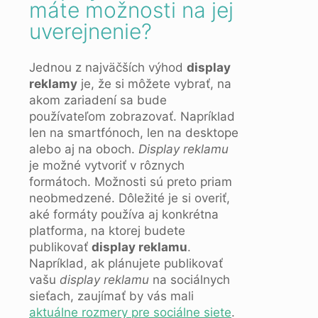
máte možnosti na jej
uverejnenie?
Jednou z najväčších výhod
display
reklamy
je, že si môžete vybrať, na
akom zariadení sa bude
používateľom zobrazovať. Napríklad
len na smartfónoch, len na desktope
alebo aj na oboch.
Display reklamu
je možné vytvoriť v rôznych
formátoch. Možnosti sú preto priam
neobmedzené. Dôležité je si overiť,
aké formáty používa aj konkrétna
platforma, na ktorej budete
publikovať
display reklamu
.
Napríklad, ak plánujete publikovať
vašu
display reklamu
na sociálnych
sieťach, zaujímať by vás mali
aktuálne rozmery pre sociálne siete
.