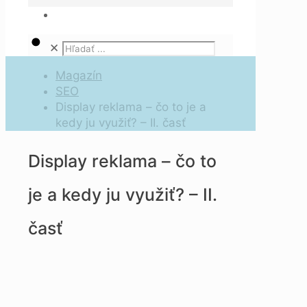
✕
Magazín
SEO
Display reklama – čo to je a
kedy ju využiť? – II. časť
Display reklama – čo to
je a kedy ju využiť? – II.
časť