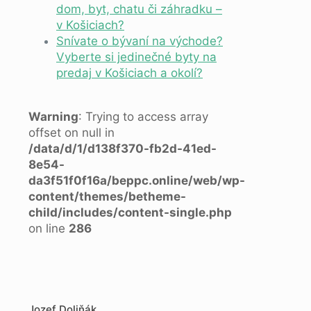
dom, byt, chatu či záhradku –
v Košiciach?
Snívate o bývaní na východe?
Vyberte si jedinečné byty na
predaj v Košiciach a okolí?
Warning
: Trying to access array
offset on null in
/data/d/1/d138f370-fb2d-41ed-
8e54-
da3f51f0f16a/beppc.online/web/wp-
content/themes/betheme-
child/includes/content-single.php
on line
286
Jozef Doliňák