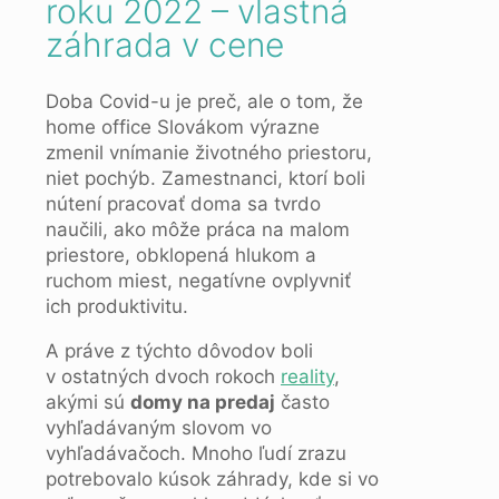
roku 2022 – vlastná
záhrada v cene
Doba Covid-u je preč, ale o tom, že
home office Slovákom výrazne
zmenil vnímanie životného priestoru,
niet pochýb. Zamestnanci, ktorí boli
nútení pracovať doma sa tvrdo
naučili, ako môže práca na malom
priestore, obklopená hlukom a
ruchom miest, negatívne ovplyvniť
ich produktivitu.
A práve z týchto dôvodov boli
v ostatných dvoch rokoch
reality
,
akými sú
domy na predaj
často
vyhľadávaným slovom vo
vyhľadávačoch. Mnoho ľudí zrazu
potrebovalo kúsok záhrady, kde si vo