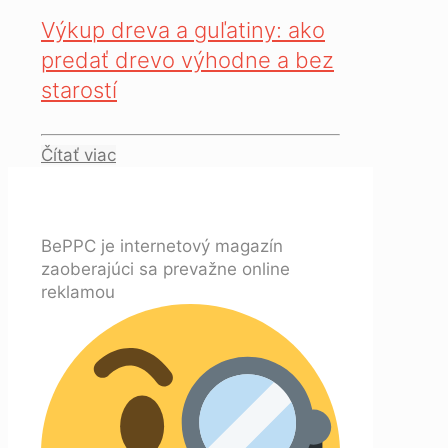
Výkup dreva a guľatiny: ako
predať drevo výhodne a bez
starostí
Čítať viac
BePPC je internetový magazín
zaoberajúci sa prevažne online
reklamou