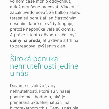
voľnom čase mohlo oddýchnuť,
a tiež nerušene pracovať. Viacerí si
začali uvedomovať, že balkón alebo
terasa sú bohužiaľ len čiastočným
riešením, ktoré nie vždy funguje,
pretože neponúka veľa súkromia.
A práve z tohto dôvodu začali byť
domy na predaj
atraktívne a trh na
to zareagoval zvýšením cien.
Široká ponuka
nehnuteľností jedine
u nás
Dávame si záležať, aby
nehnuteľnosti, ktoré sú v našej
ponuke mali hodnotu, aká je
primeraná aktuálnej situácii na
hypotekárnom trhu. Ceny u nás nie