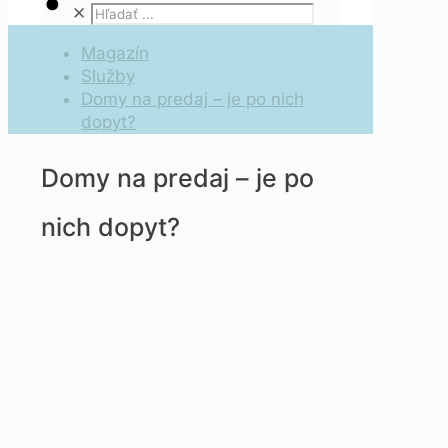
✕
Magazín
Služby
Domy na predaj – je po nich
dopyt?
Domy na predaj – je po
nich dopyt?