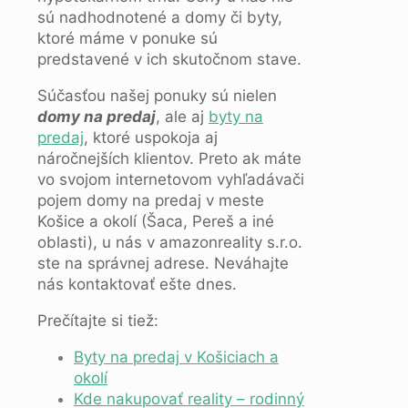
sú nadhodnotené a domy či byty,
ktoré máme v ponuke sú
predstavené v ich skutočnom stave.
Súčasťou našej ponuky sú nielen
domy na predaj
, ale aj
byty na
predaj
, ktoré uspokoja aj
náročnejších klientov. Preto ak máte
vo svojom internetovom vyhľadávači
pojem domy na predaj v meste
Košice a okolí (Šaca, Pereš a iné
oblasti), u nás v amazonreality s.r.o.
ste na správnej adrese. Neváhajte
nás kontaktovať ešte dnes.
Prečítajte si tiež:
Byty na predaj v Košiciach a
okolí
Kde nakupovať reality – rodinný