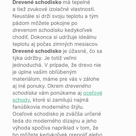
Drevené schodisko
má tepelné
a tiež zvukové izolačné vlastnosti.
Neustále si drží svoju teplotu a tým
pádom môžete pokojne po
drevenom schodisku
kedykoľvek
chodiť. Dokonca si udržuje ideálnu
teplotu aj počas zimných mesiacov.
Drevené schodisko
je úžasné, čo sa
týka údržby. Je totiž veľmi
jednoduchá. V prípade, že drevo nie
je úplne vašim obľúbeným
materiálom, máme pre vás v zálohe
aj iné ponuky. Okrem
dreveného
schodiska
vám ponúkame aj
oceľové
schody
, ktoré si zamilujú najmä
fanúšikovia moderného štýlu.
Oceľové schodisko je zväčša určené
teda do moderného dizajnu a jeho
výhoda spočíva napríklad v tom, že
ho môžete kedykoľvek prepojiť alebo