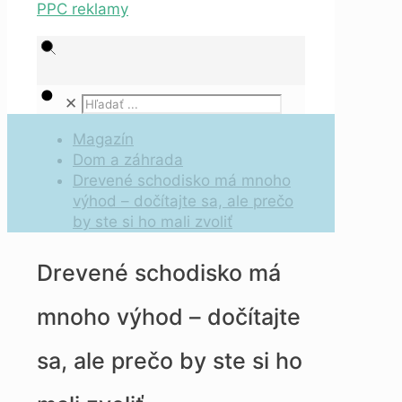
✕
Magazín
Dom a záhrada
Drevené schodisko má mnoho
výhod – dočítajte sa, ale prečo
by ste si ho mali zvoliť
Drevené schodisko má
mnoho výhod – dočítajte
sa, ale prečo by ste si ho