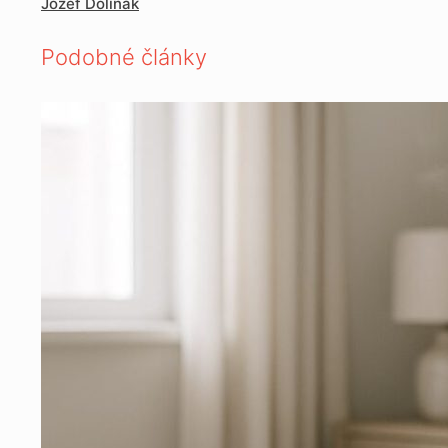
Jozef Doliňák
Podobné články