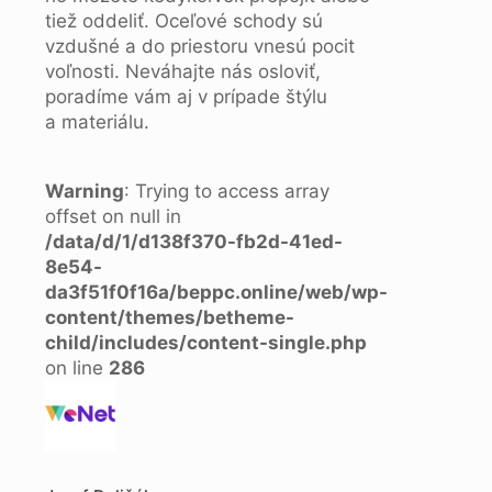
tiež oddeliť. Oceľové schody sú
vzdušné a do priestoru vnesú pocit
voľnosti. Neváhajte nás osloviť,
poradíme vám aj v prípade štýlu
a materiálu.
Warning
: Trying to access array
offset on null in
/data/d/1/d138f370-fb2d-41ed-
8e54-
da3f51f0f16a/beppc.online/web/wp-
content/themes/betheme-
child/includes/content-single.php
on line
286