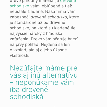
drevo prírodný materiál je
drevené
schodisko
veľmi obľúbené a tiež
neustále žiadané. Naša firma vám
zabezpečí
drevené schodisko
, ktoré
je štandardné až po drevené
schodisko, na ktoré sú kladené tie
najvyššie nároky z hľadiska
zaťaženia. Drevo vám očaruje hneď
na prvý pohľad. Nejdená sa len
o vzhľad, ale aj o jeho úžasné
vlastnosti.
Nezúfajte máme pre
vás aj inú alternatívu
– neponúkame vám
iba drevené
schodiská