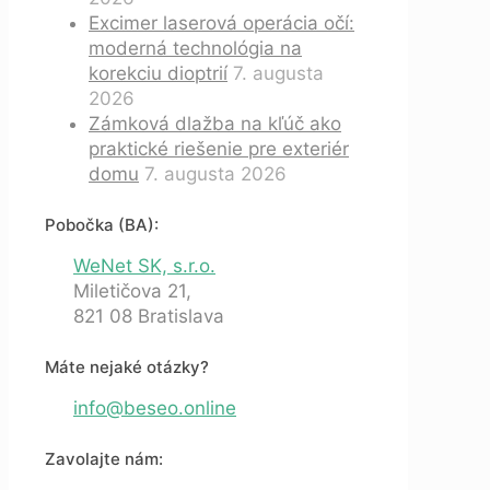
Excimer laserová operácia očí:
moderná technológia na
korekciu dioptrií
7. augusta
2026
Zámková dlažba na kľúč ako
praktické riešenie pre exteriér
domu
7. augusta 2026
Pobočka (BA):
WeNet SK, s.r.o.
Miletičova 21,
821 08 Bratislava
Máte nejaké otázky?
info@beseo.online
Zavolajte nám: