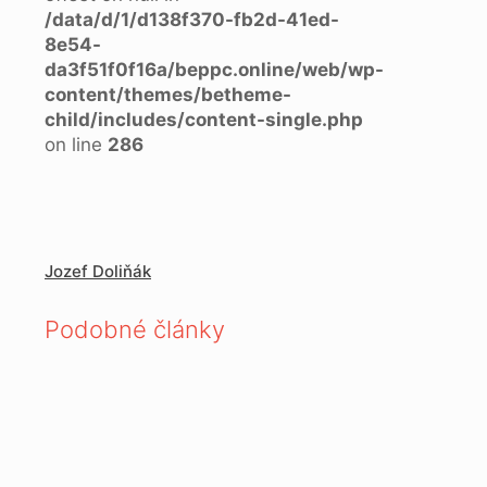
/data/d/1/d138f370-fb2d-41ed-
8e54-
da3f51f0f16a/beppc.online/web/wp-
content/themes/betheme-
child/includes/content-single.php
on line
286
Jozef Doliňák
Podobné články