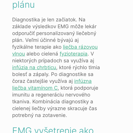
plánu
Diagnostika je len začiatok. Na
základe výsledkov EMG môže lekár
odporučiť personalizovaný liečebný
plán. Veľmi účinné bývajú aj
fyzikálne terapie ako
liečba rázovou
vlnou
alebo cielená
fyzioterapia
. V
niektorých prípadoch sa využíva aj
infúzia na chrbticu
, ktoré rýchlo tlmia
bolesť a zápaly. Po diagnostike sa
čoraz častejšie využíva aj
infúzna
liečba vitamínom C
, ktorá podporuje
imunitu a regeneráciu nervového
tkaniva. Kombinácia diagnostiky a
cielenej liečby výrazne skracuje čas
potrebný na zotavenie.
EMG vyšetrenie ako