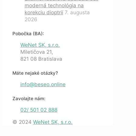
moderná technológia na
korekciu dioptrií
7. augusta
2026
Pobočka (BA):
WeNet SK, s.r.o.
Miletičova 21,
821 08 Bratislava
Máte nejaké otázky?
info@beseo.online
Zavolajte nám:
02/ 501 02 888
© 2024
WeNet SK, s.r.o.