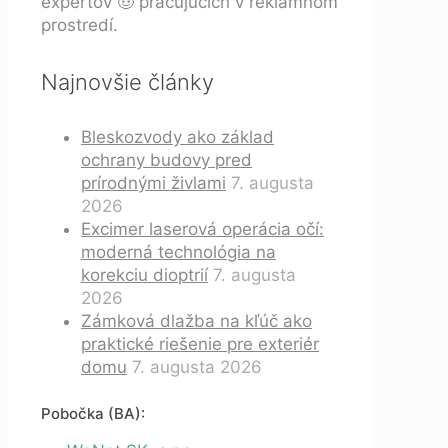
expertov 🤠 pracujúcich v reklamnom
prostredí.
Najnovšie články
Bleskozvody ako základ
ochrany budovy pred
prírodnými živlami
7. augusta
2026
Excimer laserová operácia očí:
moderná technológia na
korekciu dioptrií
7. augusta
2026
Zámková dlažba na kľúč ako
praktické riešenie pre exteriér
domu
7. augusta 2026
Pobočka (BA):