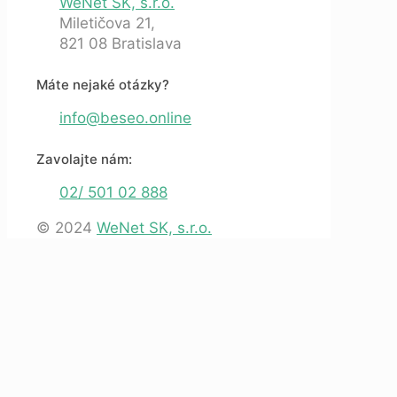
WeNet SK, s.r.o.
Miletičova 21,
821 08 Bratislava
Máte nejaké otázky?
info@beseo.online
Zavolajte nám:
02/ 501 02 888
© 2024
WeNet SK, s.r.o.