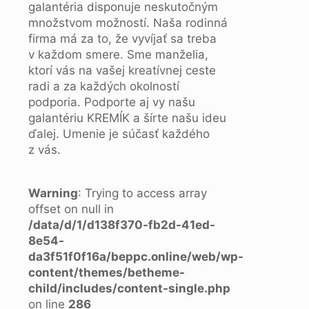
galantéria disponuje neskutočným
množstvom možností. Naša rodinná
firma má za to, že vyvíjať sa treba
v každom smere. Sme manželia,
ktorí vás na vašej kreatívnej ceste
radi a za každých okolností
podporia. Podporte aj vy našu
galantériu KREMÍK a šírte našu ideu
ďalej. Umenie je súčasť každého
z vás.
Warning
: Trying to access array
offset on null in
/data/d/1/d138f370-fb2d-41ed-
8e54-
da3f51f0f16a/beppc.online/web/wp-
content/themes/betheme-
child/includes/content-single.php
on line
286