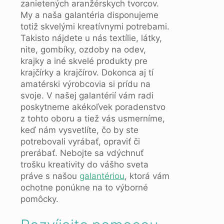
zanietených aranžérskych tvorcov.
My a naša galantéria disponujeme
totiž skvelými kreatívnymi potrebami.
Takisto nájdete u nás textílie, látky,
nite, gombíky, ozdoby na odev,
krajky a iné skvelé produkty pre
krajčírky a krajčírov. Dokonca aj tí
amatérski výrobcovia si prídu na
svoje. V našej galantérií vám radi
poskytneme akékoľvek poradenstvo
z tohto oboru a tiež vás usmerníme,
keď nám vysvetlíte, čo by ste
potrebovali vyrábať, opraviť či
prerábať. Nebojte sa vdýchnuť
trošku kreativity do vášho sveta
práve s našou
galantériou
, ktorá vám
ochotne ponúkne na to výborné
pomôcky.