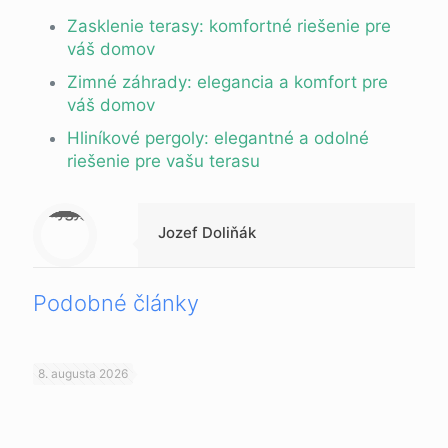
Zasklenie terasy: komfortné riešenie pre
váš domov
Zimné záhrady: elegancia a komfort pre
váš domov
Hliníkové pergoly: elegantné a odolné
riešenie pre vašu terasu
Warning
: Trying to access array offset on null in
/data/d/1/d138f370-fb2d-41ed-8e54-da3f51f0f16a/beppc.online/web/wp-content/themes/betheme-child/includes/content-single.php
on line
286
Jozef Doliňák
Podobné články
8. augusta 2026