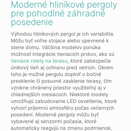
Moderné hliníkové pergoly
pre pohodlné záhradné
posedenie
Výhodou hliníkových pergol je ich variabilita.
Môžu byť voľne stojace alebo upevnené k
stene domu. Väčšina modelov ponúka
možnosť integrácie tieniacich prvkov, ako sú
tieniace rolety na terasu
, ktoré zabezpečia
únikový tieň aj ochranu pred vetrom. Okrem
toho je možné pergolu doplniť o bočné
presklenie či posuvné zasklenie terasy, čím
vznikne chránený priestor využiteľný aj v
chladnejších mesiacoch. Niektoré modely
umožňujú zabudovanie LED osvetlenia, ktoré
vytvorí príjemnú atmosféru počas večerných
posedení. Moderné pergoly môžu byť
vybavené aj senzormi počasia, ktoré
automaticky reagujú na zmenu podmienok,