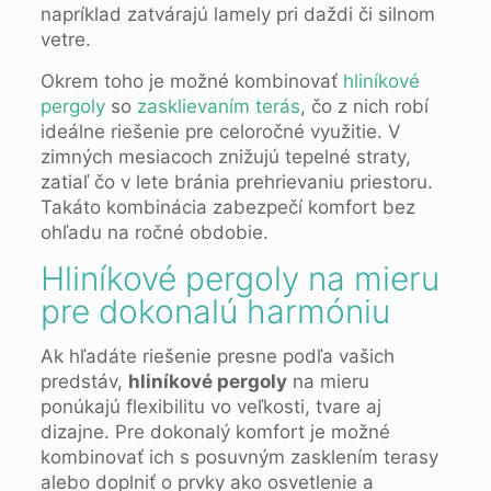
napríklad zatvárajú lamely pri daždi či silnom
vetre.
Okrem toho je možné kombinovať
hliníkové
pergoly
so
zasklievaním terás
, čo z nich robí
ideálne riešenie pre celoročné využitie. V
zimných mesiacoch znižujú tepelné straty,
zatiaľ čo v lete bránia prehrievaniu priestoru.
Takáto kombinácia zabezpečí komfort bez
ohľadu na ročné obdobie.
Hliníkové pergoly na mieru
pre dokonalú harmóniu
Ak hľadáte riešenie presne podľa vašich
predstáv,
hliníkové pergoly
na mieru
ponúkajú flexibilitu vo veľkosti, tvare aj
dizajne. Pre dokonalý komfort je možné
kombinovať ich s posuvným zasklením terasy
alebo doplniť o prvky ako osvetlenie a