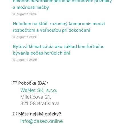
Emočne nestabilná porucha osobnosti: príznaky
a možnosti liečby
8. augusta 2026
Holodom na kľúč: rozumný kompromis medzi
rozpočtom a voľnosťou pri dokončení
8. augusta 2026
Bytová klimatizácia ako základ komfortného
bývania počas horúcich dní
8. augusta 2026
Pobočka (BA):
WeNet SK, s.r.o.
Miletičova 21,
821 08 Bratislava
Máte nejaké otázky?
info@beseo.online