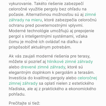
vykurovanie. Takéto riešenie zabezpečí
celoročné využitie pergoly bez ohľadu na
počasie. Alternatívnou možnosťou sú aj
zimné
záhrady na mieru
, ktoré zabezpečia celoročnú
ochranu pred poveternostnými vplyvmi.
Moderné technológie umožňujú aj prepojenie
pergol s inteligentnými systémami, vďaka
čomu je možné ich ovládať na diaľku a
prispôsobiť aktuálnym potrebám.
Ak vás zaujali moderné riešenia pre terasy,
môžete si pozrieť aj
hliníkové zimné záhrady
alebo
drevené zimné záhrady
, ktoré sú
elegantným doplnkom k pergolám a terasám.
Investícia do kvalitnej pergoly alebo
celoročnej
zimnej záhrady
sa oplatí nielen z estetického
hľadiska, ale aj z praktického a ekonomického
pohľadu.
Prečítajte si tiež: