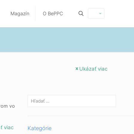
Magazín
O BePPC
Ukázať viac
trom vo
ť viac
Kategórie