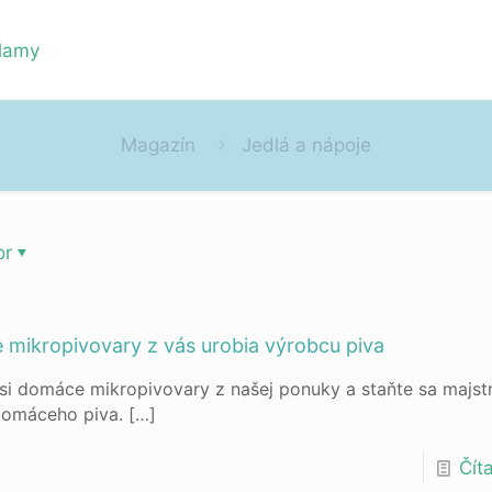
Magazín
Jedlá a nápoje
or
mikropivovary z vás urobia výrobcu piva
si domáce mikropivovary z našej ponuky a staňte sa majs
domáceho piva.
[…]
Číta