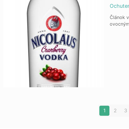
Ochuten
Článok v
ovocnými
1
2
3