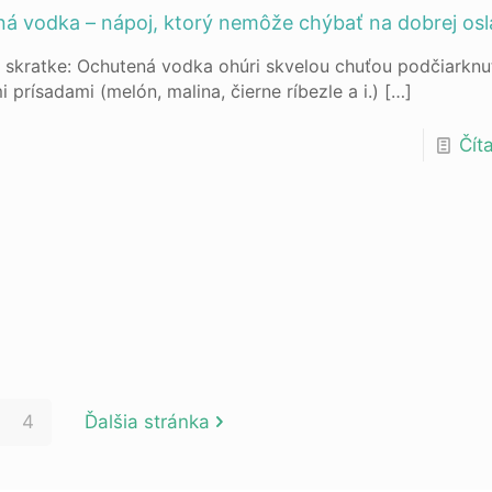
á vodka – nápoj, ktorý nemôže chýbať na dobrej os
 skratke: Ochutená vodka ohúri skvelou chuťou podčiarkn
 prísadami (melón, malina, čierne ríbezle a i.)
[…]
Číta
4
Ďalšia stránka