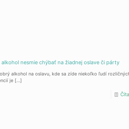
ý alkohol nesmie chýbať na žiadnej oslave či párty
obrý alkohol na oslavu, kde sa zíde niekoľko ľudí rozličnýc
ncií je
[…]
Číta