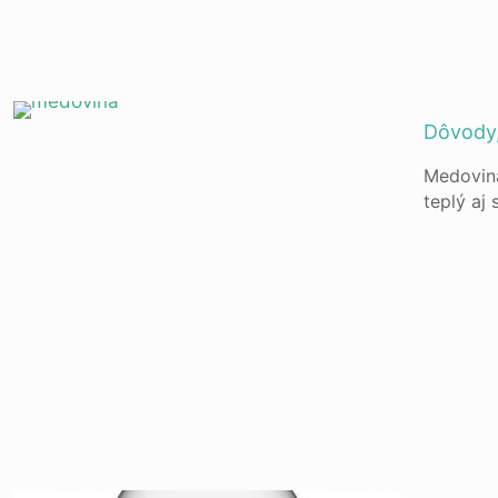
Dôvody,
Medovina
teplý aj