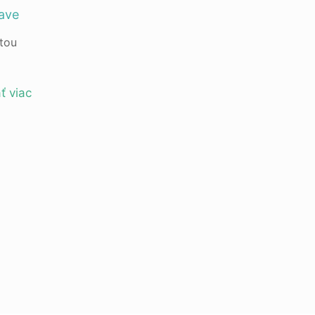
lave
utou
ť viac