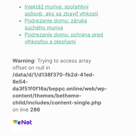
Injektáž muriva: spoľahlivý
spôsob, ako sa zbaviť vlhkosti
Podrezanie domu: záruka
suchého muriva
Podrezanie domu: ochrana pred
vlhkosťou a plesňami
Warning
: Trying to access array
offset on null in
/data/d/1/d138f370-fb2d-41ed-
8e54-
da3f51f0f16a/beppc.online/web/wp-
content/themes/betheme-
child/includes/content-single.php
on line
286