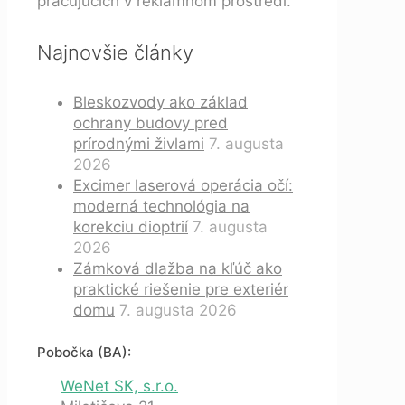
pracujúcich v reklamnom prostredí.
Najnovšie články
Bleskozvody ako základ
ochrany budovy pred
prírodnými živlami
7. augusta
2026
Excimer laserová operácia očí:
moderná technológia na
korekciu dioptrií
7. augusta
2026
Zámková dlažba na kľúč ako
praktické riešenie pre exteriér
domu
7. augusta 2026
Pobočka (BA):
WeNet SK, s.r.o.