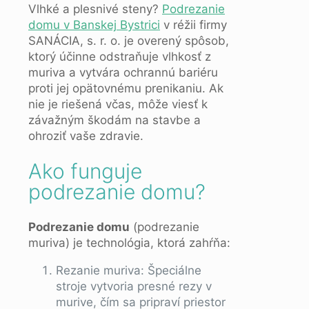
Vlhké a plesnivé steny?
Podrezanie
domu v Banskej Bystrici
v réžii firmy
SANÁCIA, s. r. o. je overený spôsob,
ktorý účinne odstraňuje vlhkosť z
muriva a vytvára ochrannú bariéru
proti jej opätovnému prenikaniu. Ak
nie je riešená včas, môže viesť k
závažným škodám na stavbe a
ohroziť vaše zdravie.
Ako funguje
podrezanie domu?
Podrezanie domu
(podrezanie
muriva) je technológia, ktorá zahŕňa:
Rezanie muriva: Špeciálne
stroje vytvoria presné rezy v
murive, čím sa pripraví priestor