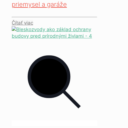
priemysel a garáže
Čítať viac