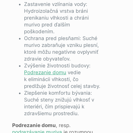
Zastavenie vzlínania vody:
Hydroizolačná vrstva bráni
prenikaniu vlhkosti a chráni
murivo pred ďalším
poškodením.
Ochrana pred plesňami: Suché
murivo zabraňuje vzniku plesní,
ktoré môžu negatívne ovplyvniť
zdravie obyvateľov.
Zvýšenie životnosti budovy:
Podrezanie domu
vedie
k eliminácii vlhkosti, čo
predlžuje životnosť celej stavby.
Zlepšenie komfortu bývania:
Suché steny znižujú vlhkosť v
interiéri, čím prispievajú k
zdravšiemu prostrediu.
Podrezanie domu
, resp.
podrezávanie muriva
je rozumnou