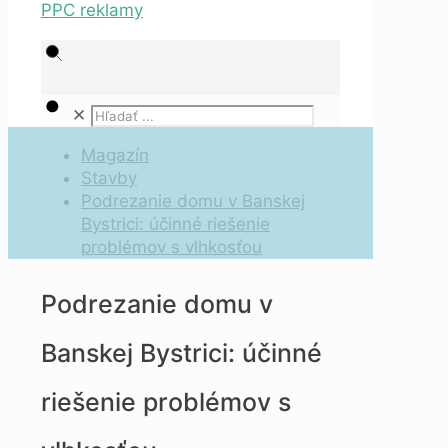
✕
Magazín
Stavby
Podrezanie domu v Banskej
Bystrici: účinné riešenie
problémov s vlhkosťou
Podrezanie domu v
Banskej Bystrici: účinné
riešenie problémov s