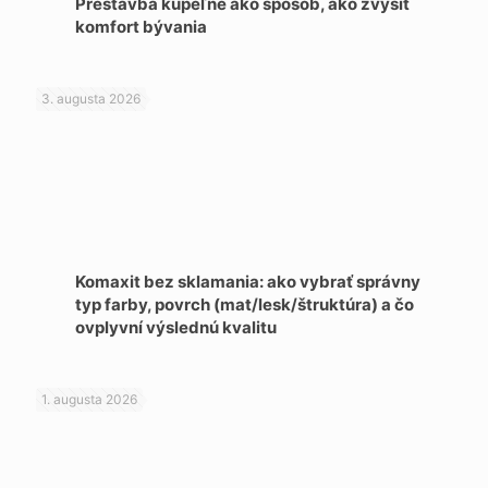
Prestavba kúpeľne ako spôsob, ako zvýšiť
komfort bývania
3. augusta 2026
Komaxit bez sklamania: ako vybrať správny
typ farby, povrch (mat/lesk/štruktúra) a čo
ovplyvní výslednú kvalitu
1. augusta 2026