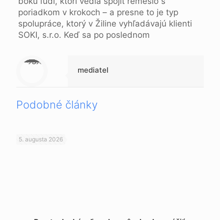
boku ľudí, ktorí vedia spojiť remeslo s
poriadkom v krokoch – a presne to je typ
spolupráce, ktorý v Žiline vyhľadávajú klienti
SOKI, s.r.o. Keď sa po poslednom
Warning
: Trying to access array offset on null in
/data/d/1/d138f370-fb2d-41ed-8e54-da3f51f0f16a/beppc.online/web/wp-content/themes/betheme-child/includes/content-single.php
on line
286
mediatel
Podobné články
5. augusta 2026