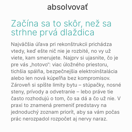
absolvovať
Začína sa to skôr, než sa
strhne prvá dlaždica
Najväčšia úľava pri rekonštrukcii prichádza
vtedy, keď ešte nič nie je rozbité, no vy už
viete, kam smerujete. Najprv si ujasnite, čo je
pre vás „hotovo“: viac úložného priestoru,
tichšia spálňa, bezpečnejšia elektroinštalácia
alebo len nová kúpeľňa bez kompromisov.
Zároveň si spíšte limity bytu – stúpačky, nosné
steny, prívody a odvetranie – lebo práve tie
často rozhodujú o tom, čo sa dá a čo už nie. V
praxi to znamená premeniť predstavy na
jednoduchý zoznam priorít, aby sa vám počas
prác nerozpadol rozpočet aj nervy naraz.