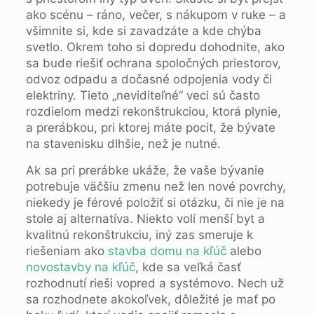
ako scénu – ráno, večer, s nákupom v ruke – a
všimnite si, kde si zavadzáte a kde chýba
svetlo. Okrem toho si dopredu dohodnite, ako
sa bude riešiť ochrana spoločných priestorov,
odvoz odpadu a dočasné odpojenia vody či
elektriny. Tieto „neviditeľné“ veci sú často
rozdielom medzi rekonštrukciou, ktorá plynie,
a prerábkou, pri ktorej máte pocit, že bývate
na stavenisku dlhšie, než je nutné.
Ak sa pri prerábke ukáže, že vaše bývanie
potrebuje väčšiu zmenu než len nové povrchy,
niekedy je férové položiť si otázku, či nie je na
stole aj alternatíva. Niekto volí menší byt a
kvalitnú rekonštrukciu, iný zas smeruje k
riešeniam ako
stavba domu na kľúč
alebo
novostavby na kľúč
, kde sa veľká časť
rozhodnutí rieši vopred a systémovo. Nech už
sa rozhodnete akokoľvek, dôležité je mať po