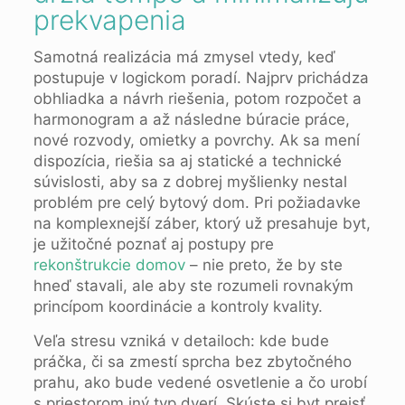
prekvapenia
Samotná realizácia má zmysel vtedy, keď
postupuje v logickom poradí. Najprv prichádza
obhliadka a návrh riešenia, potom rozpočet a
harmonogram a až následne búracie práce,
nové rozvody, omietky a povrchy. Ak sa mení
dispozícia, riešia sa aj statické a technické
súvislosti, aby sa z dobrej myšlienky nestal
problém pre celý bytový dom. Pri požiadavke
na komplexnejší záber, ktorý už presahuje byt,
je užitočné poznať aj postupy pre
rekonštrukcie domov
– nie preto, že by ste
hneď stavali, ale aby ste rozumeli rovnakým
princípom koordinácie a kontroly kvality.
Veľa stresu vzniká v detailoch: kde bude
práčka, či sa zmestí sprcha bez zbytočného
prahu, ako bude vedené osvetlenie a čo urobí
s priestorom iný typ dverí. Skúste si byt prejsť