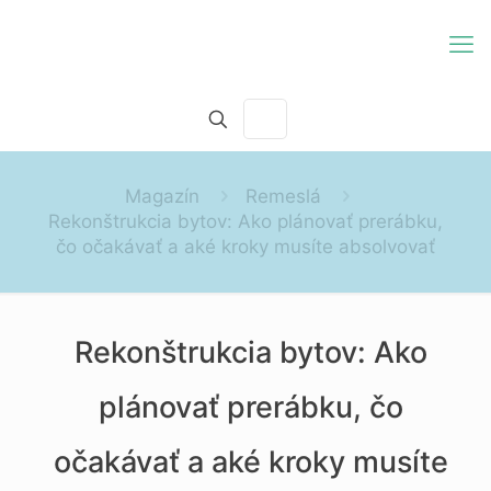
Magazín
Remeslá
Rekonštrukcia bytov: Ako plánovať prerábku,
čo očakávať a aké kroky musíte absolvovať
Rekonštrukcia bytov: Ako
plánovať prerábku, čo
očakávať a aké kroky musíte