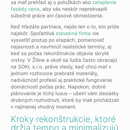
sa mať prehľad aj o položkách ako
zateplenie
fasády cena
, aby vás neskôr neprekvapili
súbežné práce ani časové obmedzenia.
Keď hľadáte partnera, nejde len o to, kto príde
najskôr. Spoľahlivá
stavebná firma
vie
vysvetliť postup po etapách, pomenovať
nejasnosti a navrhnúť realistické termíny, aj
keď sa počas rekonštrukcie objavia skryté
vrstvy. V Žiline a okolí sa ľudia často obracajú
na SOKI, s.r.o. práve vtedy, keď chcú mať v
jednom rozhovore prebraté materiály,
nadväznosť profesií aj praktické fungovanie
domácnosti počas prác. Napokon, dobré
plánovanie je tichý luxus – ušetrí vám desiatky
drobných rozhodnutí, ktoré by inak prichádzali
v najmenej vhodný moment.
Kroky rekonštrukcie, ktoré
držia tempo a minimalizujú