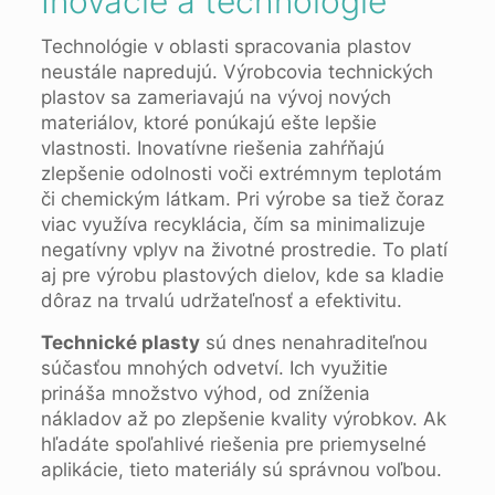
Inovácie a technológie
Technológie v oblasti spracovania plastov
neustále napredujú. Výrobcovia technických
plastov sa zameriavajú na vývoj nových
materiálov, ktoré ponúkajú ešte lepšie
vlastnosti. Inovatívne riešenia zahŕňajú
zlepšenie odolnosti voči extrémnym teplotám
či chemickým látkam. Pri výrobe sa tiež čoraz
viac využíva recyklácia, čím sa minimalizuje
negatívny vplyv na životné prostredie. To platí
aj pre výrobu plastových dielov, kde sa kladie
dôraz na trvalú udržateľnosť a efektivitu.
Technické plasty
sú dnes nenahraditeľnou
súčasťou mnohých odvetví. Ich využitie
prináša množstvo výhod, od zníženia
nákladov až po zlepšenie kvality výrobkov. Ak
hľadáte spoľahlivé riešenia pre priemyselné
aplikácie, tieto materiály sú správnou voľbou.