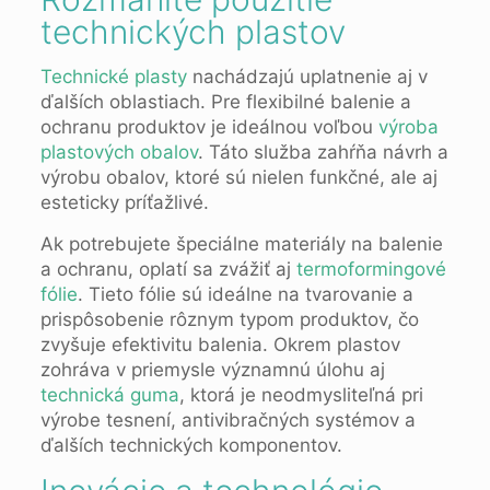
technických plastov
Technické plasty
nachádzajú uplatnenie aj v
ďalších oblastiach. Pre flexibilné balenie a
ochranu produktov je ideálnou voľbou
výroba
plastových obalov
. Táto služba zahŕňa návrh a
výrobu obalov, ktoré sú nielen funkčné, ale aj
esteticky príťažlivé.
Ak potrebujete špeciálne materiály na balenie
a ochranu, oplatí sa zvážiť aj
termoformingové
fólie
. Tieto fólie sú ideálne na tvarovanie a
prispôsobenie rôznym typom produktov, čo
zvyšuje efektivitu balenia. Okrem plastov
zohráva v priemysle významnú úlohu aj
technická guma
, ktorá je neodmysliteľná pri
výrobe tesnení, antivibračných systémov a
ďalších technických komponentov.