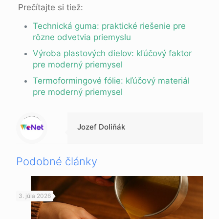
Prečítajte si tiež:
Technická guma: praktické riešenie pre
rôzne odvetvia priemyslu
Výroba plastových dielov: kľúčový faktor
pre moderný priemysel
Termoformingové fólie: kľúčový materiál
pre moderný priemysel
Warning
: Trying to access array offset on null in
/data/d/1/d138f370-fb2d-41ed-8e54-da3f51f0f16a/beppc.online/web/wp-content/themes/betheme-child/includes/content-single.php
on line
286
Jozef Doliňák
Podobné články
3. júla 2026