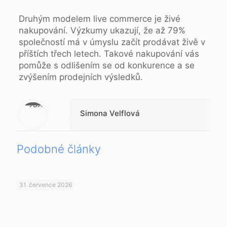
Druhým modelem live commerce je živé
nakupování. Výzkumy ukazují, že až 79%
společností má v úmyslu začít prodávat živě v
příštích třech letech. Takové nakupování vás
pomůže s odlišením se od konkurence a se
zvýšením prodejních výsledků.
Warning
: Trying to access array offset on null in
/data/d/1/d138f370-fb2d-41ed-8e54-da3f51f0f16a/beppc.online/web/wp-content/themes/betheme-child/includes/content-single.php
on line
286
Simona Velflová
Podobné články
31. července 2026